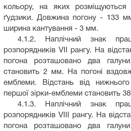
кольору, на яких розміщуються 
ґудзики. Довжина погону - 133 м
ширина кантування - 3 мм.
4.1.2. Наплічний знак пра
розпорядників VII рангу. На відст
погона розташовано два галуни
становить 2 мм. На погоні вздовж
емблеми. Відстань від нижньог
першої зірки-емблеми становить 38 
4.1.3. Наплічний знак пра
розпорядників VIII рангу. На відст
погона розташовано два галуни