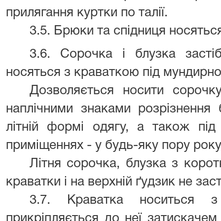
прилягання куртки по талії.
3.5. Брюки та спідниця носятьс
3.6. Сорочка і блузка засті
носяться з краваткою під мундирн
Дозволяється носити сорочк
наплічними знаками розрізнення 
літній формі одягу, а також пі
приміщеннях - у будь-яку пору року
Літня сорочка, блузка з коро
краватки і на верхній ґудзик не зас
3.7. Краватка носиться 
прикріпляється до неї затискачем