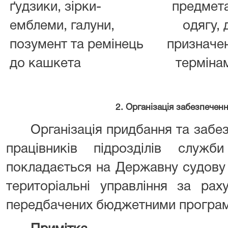
ґудзики, зірки-
предмет
емблеми, галуни,
одягу, 
позумент та ремінець
призначен
до кашкета
терміна
2. Організація забезпече
Організація придбання та заб
працівників підрозділів служб
покладається на Державну судову а
територіальні управління за ра
передбачених бюджетними програма