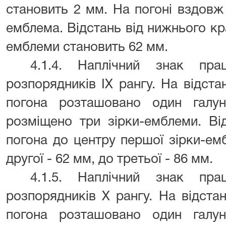
становить 2 мм. На погоні вздовж
емблема. Відстань від нижнього кр
емблеми становить 62 мм.
4.1.4. Наплічний знак пра
розпорядників IX рангу. На відст
погона розташовано один галу
розміщено три зірки-емблеми. Ві
погона до центру першої зірки-ем
другої - 62 мм, до третьої - 86 мм.
4.1.5. Наплічний знак пра
розпорядників X рангу. На відста
погона розташовано один галу