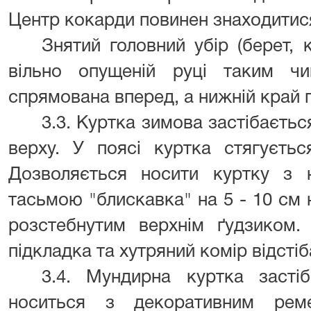
Центр кокарди повинен знаходитис
Знятий головний убір (берет, 
вільно опущеній руці таким ч
спрямована вперед, а нижній край 
3.3. Куртка зимова застібаєтьс
верху. У поясі куртка стягуєть
Дозволяється носити куртку з 
тасьмою "блискавка" на 5 - 10 см
розстебнутим верхнім ґудзиком.
підкладка та хутряний комір відсті
3.4. Мундирна куртка засті
носиться з декоративним рем