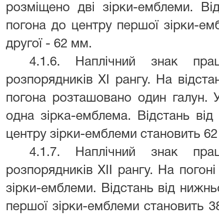
розміщено дві зірки-емблеми. Ві
погона до центру першої зірки-ем
другої - 62 мм.
4.1.6. Наплічний знак пра
розпорядників XI рангу. На відст
погона розташовано один галун. 
одна зірка-емблема. Відстань ві
центру зірки-емблеми становить 62
4.1.7. Наплічний знак пра
розпорядників XII рангу. На погон
зірки-емблеми. Відстань від нижн
першої зірки-емблеми становить 38