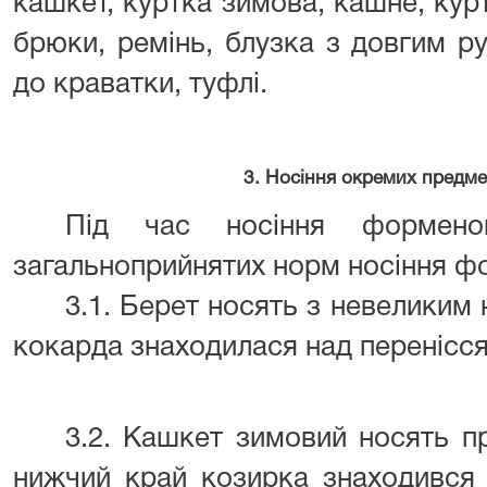
кашкет, куртка зимова, кашне, кур
брюки, ремінь, блузка з довгим р
до краватки, туфлі.
3. Носіння окремих предме
Під час носіння формено
загальноприйнятих норм носіння ф
3.1. Берет носять з невеликим
кокарда знаходилася над перенісс
3.2. Кашкет зимовий носять пр
нижчий край козирка знаходився 