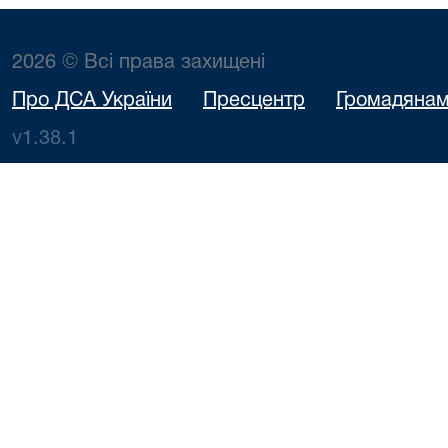
2026 © Всі права захищені
Про ДСА України
Пресцентр
Громадяна
v1.38.1