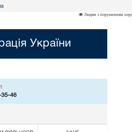
за
Людям з порушенням зору
рація України
л
-35-46