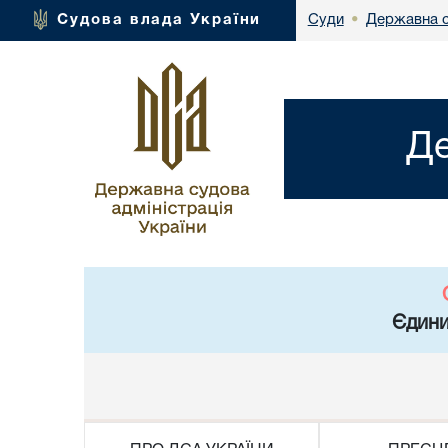
Державна с
Судова влада України
Суди
•
Де
Єдини