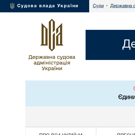
Державна с
Судова влада України
Суди
•
Де
Єдини