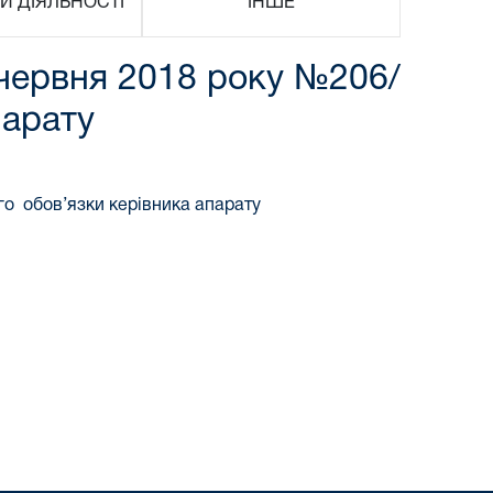
И ДІЯЛЬНОСТІ
ІНШЕ
9 червня 2018 року №206/
парату
го обов’язки керівника апарату