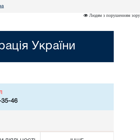
за
Людям з порушенням зору
рація України
л
-35-46