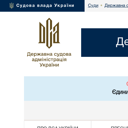
Державна с
Судова влада України
Суди
•
Де
Єдини