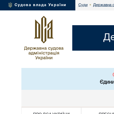
Державна с
Судова влада України
Суди
•
Де
Єдини