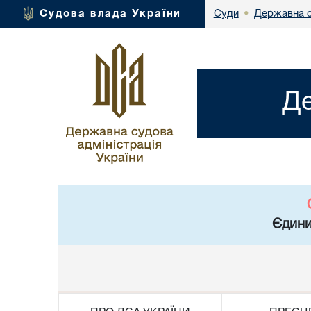
Державна с
Судова влада України
Суди
•
Де
Єдини