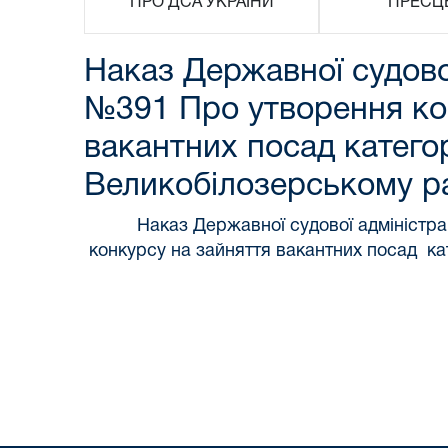
ПРО ДСА УКРАЇНИ
ПРЕСЦ
Наказ Державної судової
№391 Про утворення кон
вакантних посад категор
Великобілозерському ра
Наказ Державної судової адміністрац
конкурсу на зайняття вакантних посад кат