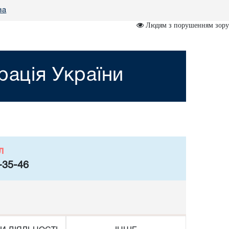
за
Людям з порушенням зору
рація України
л
-35-46