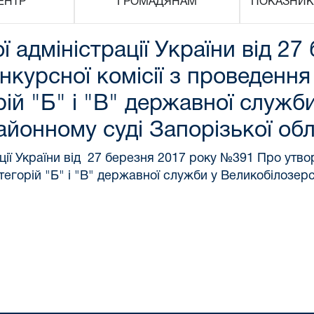
ЕНТР
ГРОМАДЯНАМ
ПОКАЗНИК
 адміністрації України від 27
курсної комісії з проведення
ій "Б" і "В" державної служби
йонному суді Запорізької обл
ії України від 27 березня 2017 року №391 Про утвор
егорій "Б" і "В" державної служби у Великобілозер