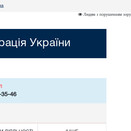
за
Людям з порушенням зору
рація України
л
-35-46