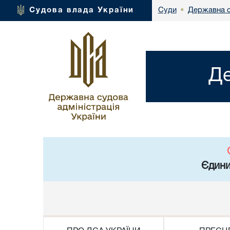
Державна с
Судова влада України
Суди
•
Де
Єдини