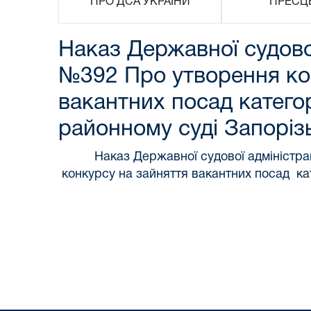
ПРО ДСА УКРАЇНИ
ПРЕСЦ
Наказ Державної судової
№392 Про утворення кон
вакантних посад категор
районному суді Запорізь
Наказ Державної судової адміністра
конкурсу на зайняття вакантних посад кат