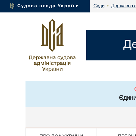
Державна с
Судова влада України
Суди
•
Де
Єдини