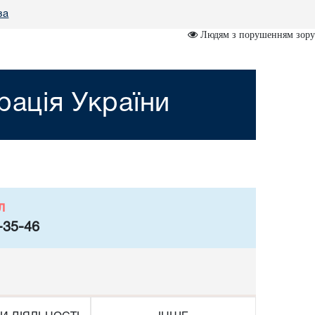
за
Людям з порушенням зору
рація України
л
-35-46