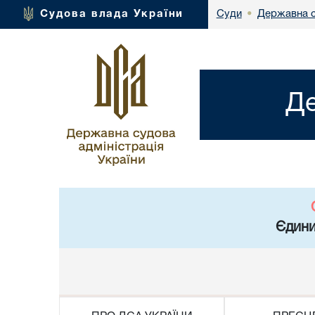
Державна с
Судова влада України
Суди
•
Де
Єдини