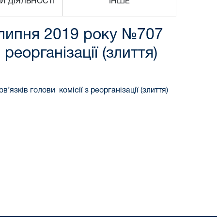
И ДІЯЛЬНОСТІ
ІНШЕ
6 липня 2019 року №707
реорганізації (злиття)
язків голови комісії з реорганізації (злиття)