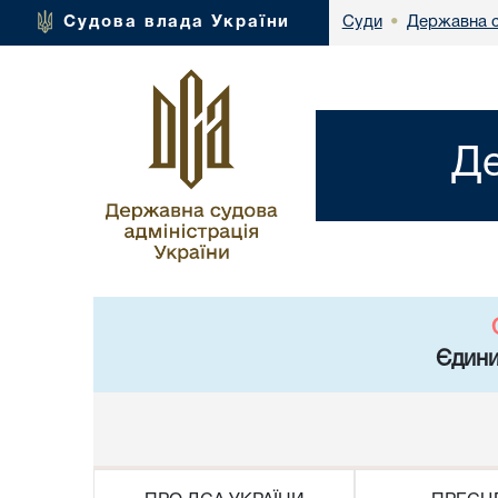
Державна с
Судова влада України
Суди
•
Де
Єдини