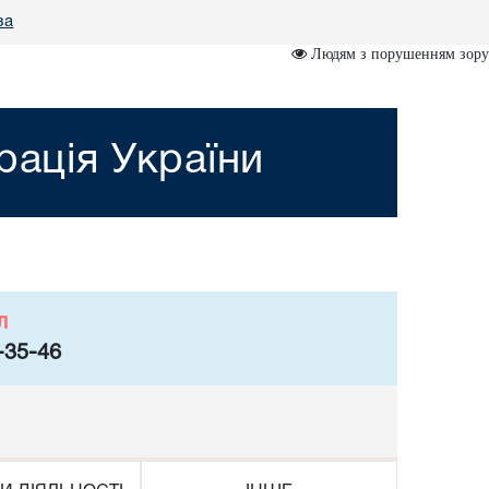
за
Людям з порушенням зору
рація України
л
-35-46