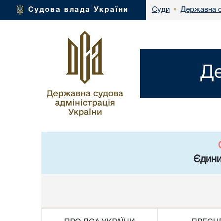
Державна с
Судова влада України
Суди
•
Де
Єдини