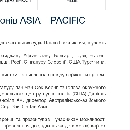
И ДІЯЛЬНОСТІ
ІНШЕ
онів ASIA – PACIFIC
дів загальних судів Павло Гвоздик взяли участь
джану, Афганістану, Болгарії, Грузії, Естонії,
ольщі, Росії, Сінгапуру, Словенії, США, Туреччини,
истемі та вивчення досвіду держав, котрі вже
гапуру пан Чан Сек Кеонг та Голова окружного
ціонального центру судів штатів (США) Даніель
енфілд Ам, директор Австралійсько-азійського
ері Закі бін Тан Азмі.
ренції та презентував її учасникам можливості
ії проведення досліджень за допомогою карток