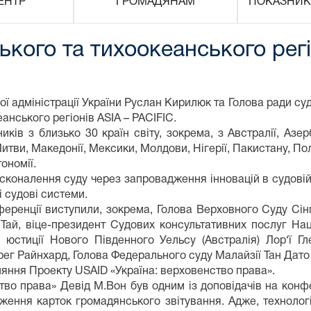
ЕНТР
ГРОМАДЯНАМ
ПОКАЗНИК
ького та тихоокеанського регі
 адміністрації України Руслан Кирилюк та Голова ради суд
еанського регіонів ASIA – PACIFIC.
з близько 30 країн світу, зокрема, з Австралії, Азербай
ї, Литви, Македонії, Мексики, Молдови, Нігерії, Пакистану, П
ономії.
оналення суду через запровадження інновацій в судовій с
і судові системи.
еренції виступили, зокрема, Голова Верховного Суду Сін
 Тай, віце-президент Судових консультативних послуг На
юстиції Нового Південного Уельсу (Австралія) Лор‘ї Гл
ег Райнхард, Голова Федерального суду Малайзії Тан Дато С
яння Проекту USAID «Україна: верховенство права».
о права» Девід М.Вон був одним із доповідачів на конфе
ження карток громадянського звітування. Адже, технолог