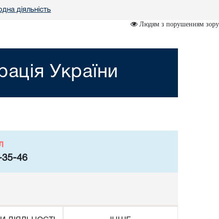
дна діяльність
Людям з порушенням зору
рація України
л
-35-46