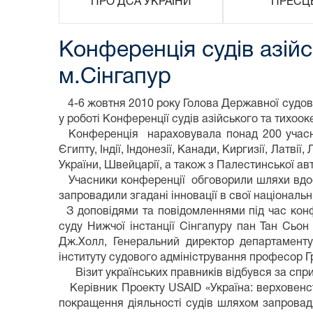
ПРО ДСА УКРАЇНИ
ПРЕСЦ
Конференція судів азійс
м.Сінгапур
4-6 жовтня 2010 року Голова Державної судової
у роботі Конференції судів азійського та тихоок
Конференція нараховувала понад 200 учасників 
Єгипту, Індії, Індонезії, Канади, Киргизії, Латві
України, Швейцарії, а також з Палестинської авт
Учасники конференції обговорили шляхи вдоск
запровадили згадані інновації в свої національн
З доповідями та повідомленнями під час конф
суду Нижчої інстанції Сінгапуру пан Тан Сьон
Дж.Холл, Генеральний директор департаменту 
інституту судового адміністрування професор Гр
Візит українських правників відбувся за спри
Керівник Проекту USAID «Україна: верховенств
покращення діяльності судів шляхом запровад