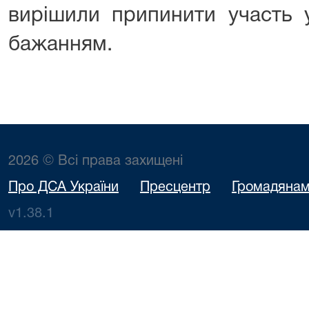
вирішили припинити участь 
бажанням.
2026 © Всі права захищені
Про ДСА України
Пресцентр
Громадяна
v1.38.1