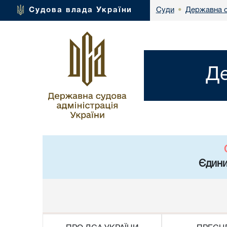
Державна с
Судова влада України
Суди
•
Де
Єдини