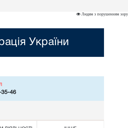
Людям з порушенням зору
рація України
л
-35-46