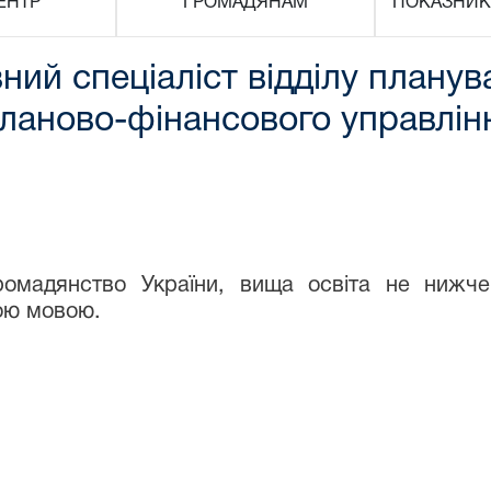
ЕНТР
ГРОМАДЯНАМ
ПОКАЗНИК
ний спеціаліст відділу плану
планово-фінансового управлінн
ромадянство України, вища освіта не нижч
ою мовою.