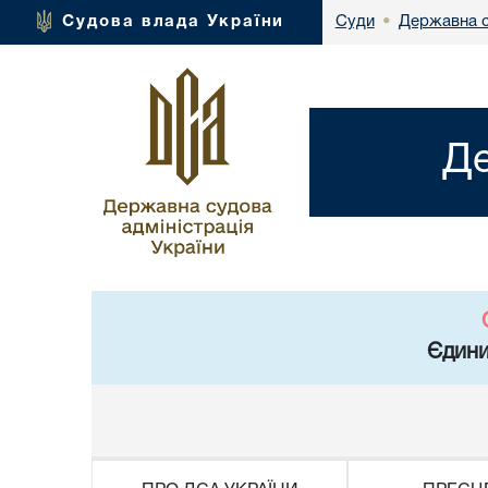
Державна с
Судова влада України
Суди
•
Де
Єдини