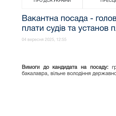
ПРО ДСА УКРАЇНИ
ПРЕСЦ
Вакантна посада - голов
плати судів та установ 
04 вересня 2025, 12:55
В
имоги
до кандидата на посаду
:
г
бакалавра, вільне володіння державн