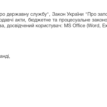
Про державну службу", Закон України "Про запо
конодавчі акти, бюджетне та процесуальне закон
а, досвідчений користувач: MS Office (Word, Exc
анді,