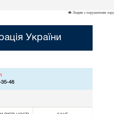
Людям з порушенням зору
рація України
л
-35-46