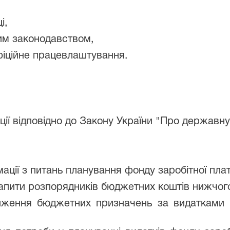
і,
вим законодавством,
фіційне працевлаштування.
ції відповідно до Закону України "Про державн
мації з питань планування фонду заробітної плат
 запити розпорядників бюджетних коштів нижчого
лиження бюджетних призначень за видатками 