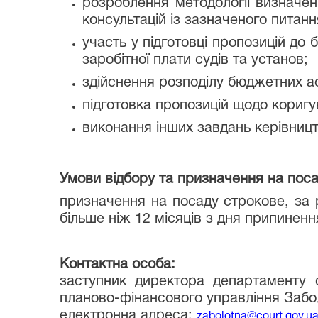
розроблення методології визначен
консультацій із зазначеного питанн
участь у підготовці пропозицій до
заробітної плати судів та установ;
здійснення розподілу бюджетних ас
підготовка пропозицій щодо коригу
виконання інших завдань керівницт
Умови відбору та призначення на поса
призначення на посаду строкове, за 
більше ніж 12 місяців з дня припиненн
Контактна особа:
заступник директора департаменту фі
планово-фінансового управління Забол
електронна адреса:
zabolotna@court.gov.u