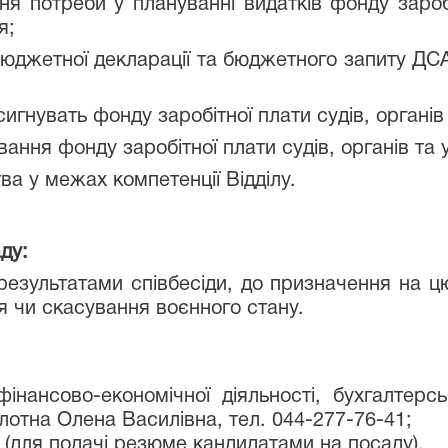
ня потреби у плануванні видатків фонду заробі
я;
 бюджетної декларації та бюджетного запиту Д
игнувать фонду заробітної плати судів, органі
вання фонду заробітної плати судів, органів та
ва у межах компетенції Відділу.
ду:
результатами співбесіди, до призначення на 
я чи скасування воєнного стану.
нансово-економічної діяльності, бухгалтерсь
отна Олена Василівна, тел. 044-277-76-41;
(для подачі резюме кандидатами на посаду).
a