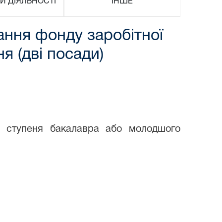
И ДІЯЛЬНОСТІ
ІНШЕ
вання фонду заробітної
я (дві посади)
е ступеня бакалавра або молодшого