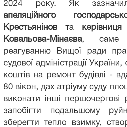
2024 року. Як зазна
апеляційного господарс
Крестьянінов
та
керівниця
Ковальова-Мінаєва
, саме 
реагуванню Вищої ради пра
судової адміністрації України
коштів на ремонт будівлі - в
80 вікон, дах атріуму суду пло
виконати інші першочергові 
запобігти подальшому руйн
зберегти тепло взимку, ство