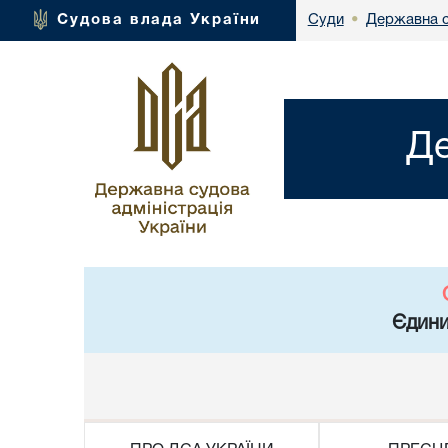
Державна с
Судова влада України
Суди
•
Де
Єдини