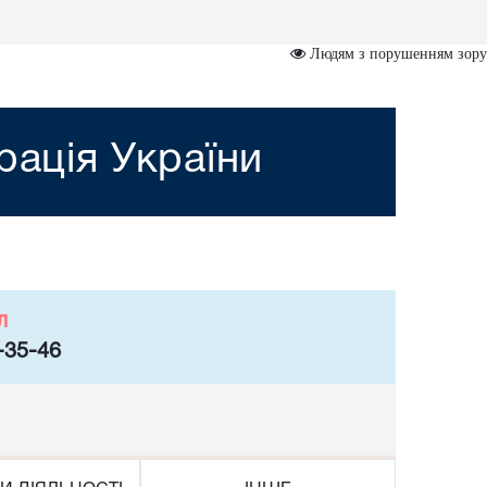
Людям з порушенням зору
рація України
л
-35-46