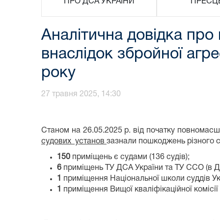
ПРО ДСА УКРАЇНИ
ПРЕСЦ
Аналітична довідка про
внаслідок збройної агре
року
27 травня 2025, 14:30
Станом на 26.05.2025 р. від початку повномасшт
судових установ
зазнали пошкоджень різного с
1
50
приміщень є судами (136 судів);
6
приміщень ТУ ДСА України та ТУ ССО (в Дон
1
приміщення Національної школи суддів Ук
1
приміщення Вищої кваліфікаційної комісії 