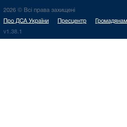
2026 © Всі права захищені
Про ДСА України
Пресцентр
Громадяна
v1.38.1