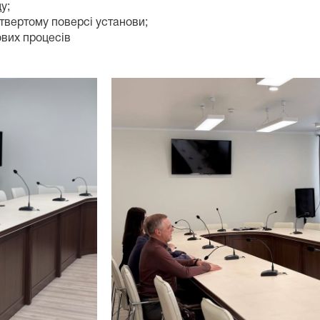
у;
етвертому поверсі установи;
ових процесів