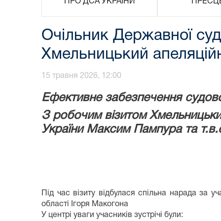
ПРО ДСА УКРАЇНИ
ПРЕСЦ
Очільник Державної судо
Хмельницький апеляцій
15 травня 2026, 12:00
Ефективне забезпечення судово
З робочим візитом Хмельницький
України Максим Пампура та т.в.
Під час візиту відбулася спільна нарада за у
області Ігоря Макогона
У центрі уваги учасників зустрічі були: