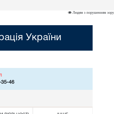
Людям з порушенням зору
рація України
л
-35-46