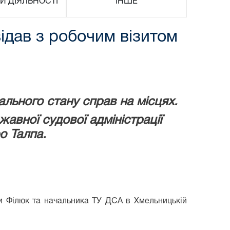
И ДІЯЛЬНОСТІ
ІНШЕ
відав з робочим візитом
льного стану справ на місцях.
авної судової адміністрації
о Талпа.
іни Філюк та начальника ТУ ДСА в Хмельницькій