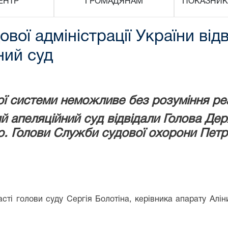
ЕНТР
ГРОМАДЯНАМ
ПОКАЗНИК
вої адміністрації України від
ний суд
ї системи неможливе без розуміння реа
 апеляційний суд відвідали Голова Держ
о. Голови Служби судової охорони Петр
часті голови суду Сергія Болотіна, керівника апарату Ал