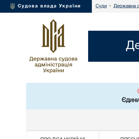
Державна с
Судова влада України
Суди
•
Де
Єдини