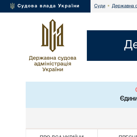
Державна с
Судова влада України
Суди
•
Де
Єдини