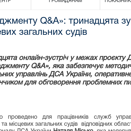
ЕНТР
ГРОМАДЯНАМ
ПОКАЗНИК
джменту Q&A»: тринадцята зус
вих загальних судів
дцята онлайн-зустріч у межах проєкту Д
еджменту Q&A», яка забезпечує методич
ьних управлінь ДСА України, оперативне
нчиком для обговорення проблемних пит
ло проведено для працівників служб управ
та місцевих загальних судів відповідних облас