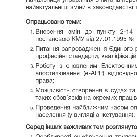
Начальниця управління з питань пер
найактуальніші зміни в законодавстві т
Опрацьовано теми:
Внесення змін до пункту 2-14 
постановою КМУ від 27.01.1995 № 
Питання запровадження Єдиного р
професійні стандарти, кваліфікаційн
Роботу з оновленим Електронним
апостилювання (e-APP) відповідн
права;
Можливість створення в судах та 
таких обов’язків на окремих праців
Проведення найближчим часом опи
населення (у вигляді анкетування).
Серед інших важливих тем розглянуто