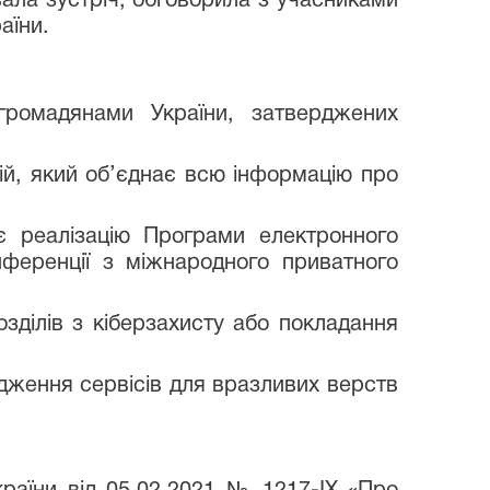
вала зустріч, обговорила з учасниками
аїни.
ромадянами України, затверджених
й, який об’єднає всю інформацію про
є реалізацію Програми електронного
нференції з міжнародного приватного
зділів з кіберзахисту або покладання
ження сервісів для вразливих верств