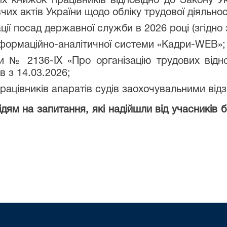
х книжок працівників відповідно до Закону Ук
их актів України щодо обліку трудової діяльнос
ії посад державної служби в 2026 році (згідно
формаційно-аналітичної системи «Кадри-WEB»;
ни № 2136-IX «Про організацію трудових від
в з 14.03.2026;
ацівників апаратів судів заохочувальними від
ідям на запитання, які надійшли від учасників 