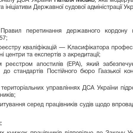
соналу ДСА України
Наталя Місько
, яка модеру
а ініціативи Державної судової адміністрації Укр
Правил перетинання державного кордону г
57;
еєстру кваліфікацій — Класифікатора професі
і центри та експертів з акредитації;
 реєстром апостилів (ЕРА), який забезпечу
о до стандартів Постійного бюро Гаазької ко
територіальних управліннях ДСА України підро
ників;
тування серед працівників судів щодо впровад
: