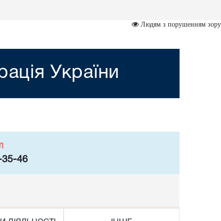
Людям з порушенням зору
рація України
л
-35-46