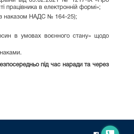
раїни від 05.02.2021 № 1217-ІХ «Про
ті працівника в електронній формі»;
 з наказом НАДС № 164-25);
носин в умовах воєнного стану» щодо
знаками.
безпосередньо під час наради та через