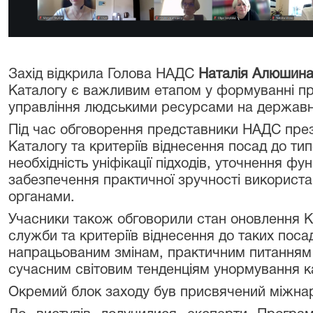
Захід відкрила Голова НАДС
Наталія Алюшин
Каталогу є важливим етапом у формуванні пр
управління людськими ресурсами на державні
Під час обговорення представники НАДС пре
Каталогу та критеріїв віднесення посад до т
необхідність уніфікації підходів, уточнення фу
забезпечення практичної зручності використ
органами.
Учасники також обговорили стан оновлення К
служби та критеріїв віднесення до таких поса
напрацьованим змінам, практичним питанням 
сучасним світовим тенденціям унормування ка
Окремий блок заходу був присвячений міжнар