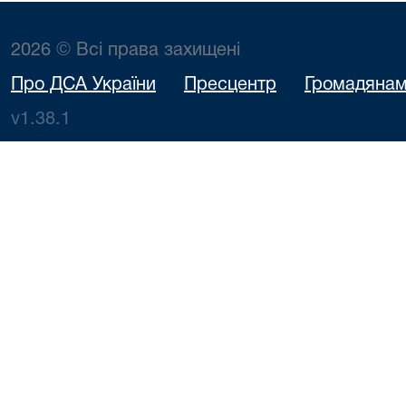
2026 © Всі права захищені
Про ДСА України
Пресцентр
Громадяна
v1.38.1