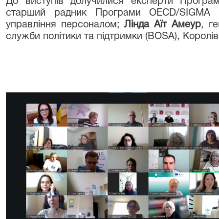
До виступів долучилися експерти Прог
старший радник Програми OECD/SIGMA 
управління персоналом;
Лінда Аїт Амеур
, г
служби політики та підтримки (BOSA), Королів