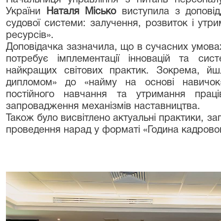
Начальниця управління з питань персоналу
України
Наталя Місько
виступила з допові
судової системи: залучення, розвиток і утр
ресурсів».
Доповідачка зазначила, що в сучасних умовах
потребує імплементації інновацій та сис
найкращих світових практик. Зокрема, йш
дипломом» до «найму на основі навичок» (s
постійного навчання та утримання праці
запровадження механізмів наставництва.
Також було висвітлено актуальні практики, з
проведення нарад у форматі «Година кадровог