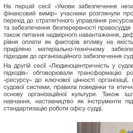
На першій сесії «Умови забезпечення неза
фінансовий вимір» учасники розглянули пр
перехід до стратегічного управління ресурса
та забезпечення безперервності правосуддя 
також питання надмірного навантаження, дефі
рівня оплати як факторів впливу на якіст
приділено матеріально-технічному забез
підходам до організаційного забезпечення суд
На другій сесії «Людиноцентричність у суд
підходів» обговорювали трансформацію ро
«ресурсу» до ключової цінності організації,
судової системи, правила поведінки та етичн
основу організаційної культури. Також і
навчання, наставництво як інструменти пі
стандартизацію роботи офісу судді.