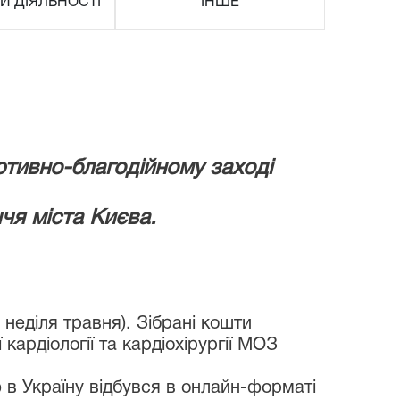
И ДІЯЛЬНОСТІ
ІНШЕ
ртивно-благодійному заході
ччя міста Києва.
неділя травня). Зібрані кошти
ардіології та кардіохірургії МОЗ
 в Україну відбувся в онлайн-форматі