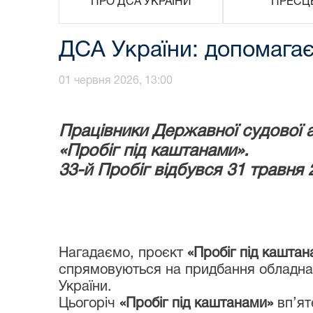
ПРО ДСА УКРАЇНИ
ПРЕСЦ
ДСА України: допомагає
01 червня 2026, 13:00
Працівники Державної судової а
«Пробіг під каштанами».
33-й Пробіг відбувся 31 травня 
Нагадаємо, проєкт
«Пробіг під каштан
спрямовуються на придбання обладнанн
України.
Цьогоріч
«Пробіг під каштанами»
вп’ят