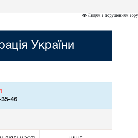
Людям з порушенням зору
рація України
л
-35-46