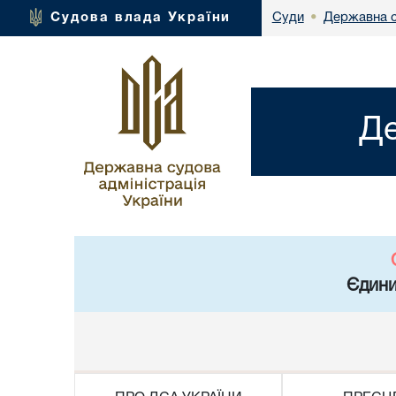
Державна с
Судова влада України
Суди
•
Де
Єдини