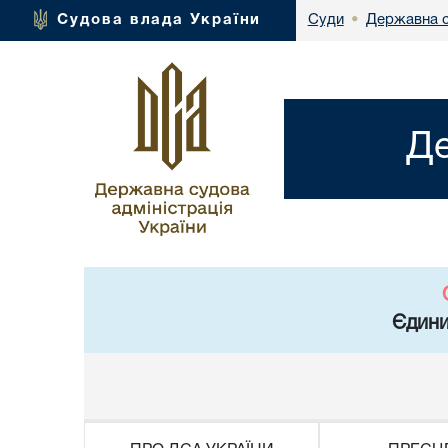
Державна с
Судова влада України
Суди
•
Де
Єдини