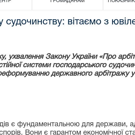
ЕНТР
ГРОМАДЯНАМ
ПОКАЗНИК
 судочинству: вітаємо з ювіл
оку, ухвалення Закону України «Про арб
тійної системи господарського судочин
 реформуванню державного арбітражу у 
дів є фундаментальною для держави, ад
орів. Вони є гарантом економічної стаб