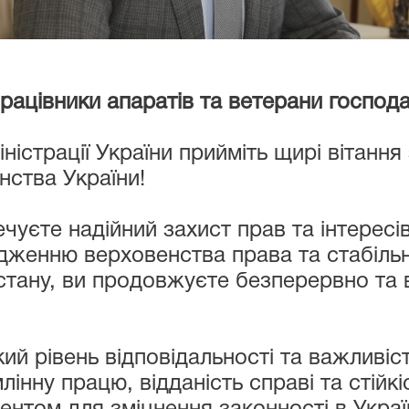
 апаратів та ветерани господарсь
іністрації України прийміть щирі вітання
нства України!
чуєте надійний захист прав та інтересі
дженню верховенства права та стабільн
стану, ви продовжуєте безперервно та 
 рівень відповідальності та важливість
лінну працю, відданість справі та стійк