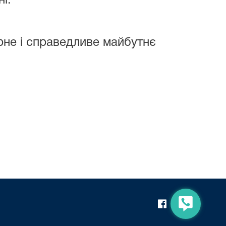
і.
рне і справедливе майбутнє