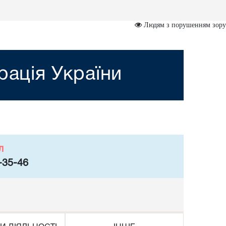
Людям з порушенням зору
рація України
л
-35-46