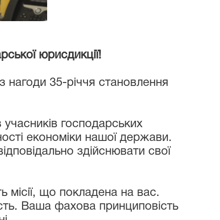
кої юрисдикції!
 з нагоди 35-річчя становлення
в учасників господарських
ості економіки нашої держави.
відповідально здійснювати свої
 місії, що покладена на вас.
ість. Ваша фахова принциповість