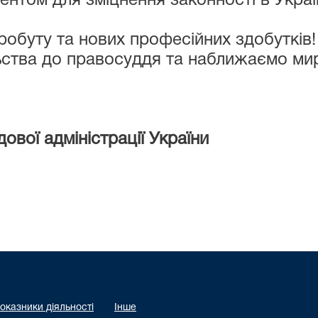
ентом для зміцнення законності в Україн
обуту та нових професійних здобутків!
ьства до правосуддя та наближаємо ми
ової адміністрації України
оказники діяльності
Інше