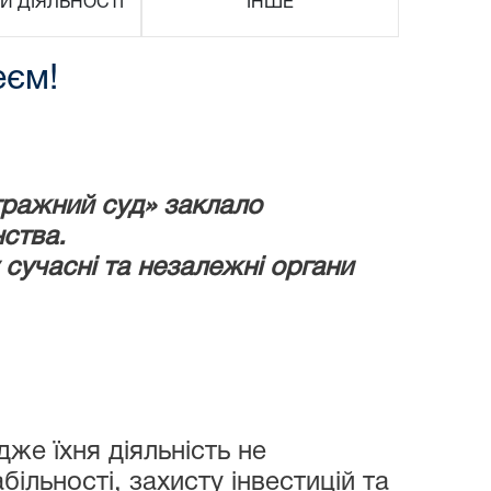
И ДІЯЛЬНОСТІ
ІНШЕ
еєм!
ітражний суд» заклало
ства.
сучасні та незалежні органи
же їхня діяльність не
ільності, захисту інвестицій та