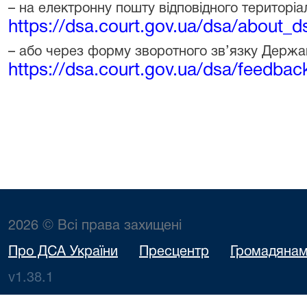
– на електронну пошту відповідного територіа
https://dsa.court.gov.ua/dsa/about_d
– або через форму зворотного зв’язку Державн
https://dsa.court.gov.ua/dsa/feedbac
2026 © Всі права захищені
Про ДСА України
Пресцентр
Громадяна
v1.38.1