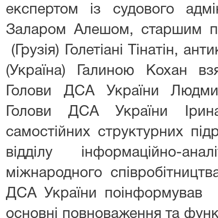
експертом із судового адмін
Заларом Алешом, старшим 
(Грузія) Голетіані Тінатін, ан
(Україна) Галиною Кохан вз
Голови ДСА України Людмил
Голови ДСА України Ірин
самостійних структурних під
відділу інформаційно-ан
міжнародного співробітництв
ДСА України поінформував е
основні повноваження та функ