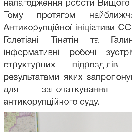
налагодження роботи Вищого 
Тому протягом найближч
Антикорупційної ініціативи ЄС
Голетіані Тінатін та Гал
інформативні робочі зустр
структурних підрозділі
результатами яких запропону
для започаткування д
антикорупційного суду.