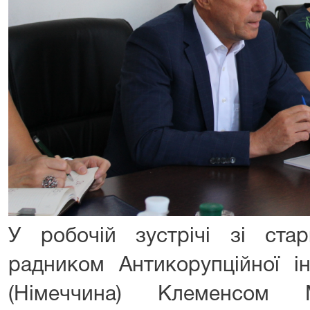
У робочій зустрічі зі ста
радником Антикорупційної ін
(Німеччина) Клеменсом 