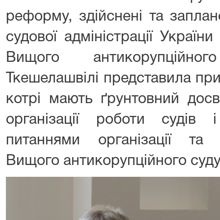
реформу, здійснені та запла
судової адміністрації Україн
Вищого антикорупційно
Ткешелашвілі представила при
котрі мають ґрунтовний досв
організації роботи судів
питаннями організації та
Вищого антикорупційного суду