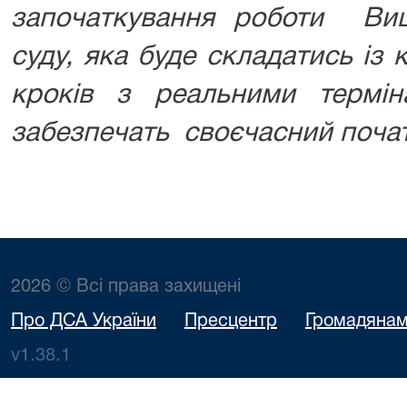
започаткування роботи Вищ
суду, яка буде складатись із
кроків з реальними термі
забезпечать своєчасний почат
2026 © Всі права захищені
Про ДСА України
Пресцентр
Громадяна
v1.38.1