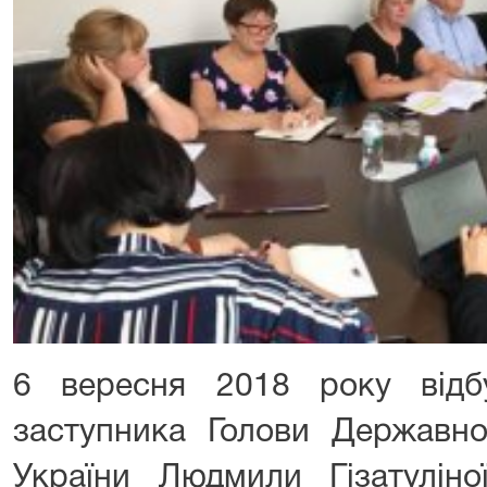
6 вересня 2018 року відб
заступника Голови Державної
України Людмили Гізатуліно