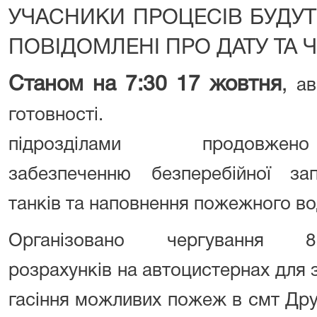
УЧАСНИКИ ПРОЦЕСІВ БУДУ
ПОВІДОМЛЕНІ ПРО ДАТУ ТА 
Станом на 7:30 17 жовтня
,
ав
готовності. Пожежн
підрозділами
продовжено
забезпеченню
безперебійної
за
танк
ів
та
наповнення пожежного в
Організовано чергування 8
розрахунків
на автоцистернах для 
гасіння можливих пожеж в смт Дру