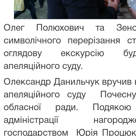
Олег Полюхович та Зено
символічного перерізання с
оглядову екскурсію буд
апеляційного суду.
Олександр Данильчук вручив 
апеляційного суду Почесну 
обласної ради. Подякою
адміністрації нагород
господарством Юрія Процюк