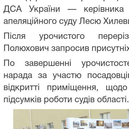
ДСА України — керівника 
апеляційного суду Лесю Хилев
Після урочистого перері
Полюхович запросив присутніх
По завершенні урочистост
нарада за участю посадовці
відкритті приміщення, щод
підсумків роботи судів області.