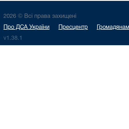
2026 © Всі права захищені
Про ДСА України
Пресцентр
Громадяна
v1.38.1