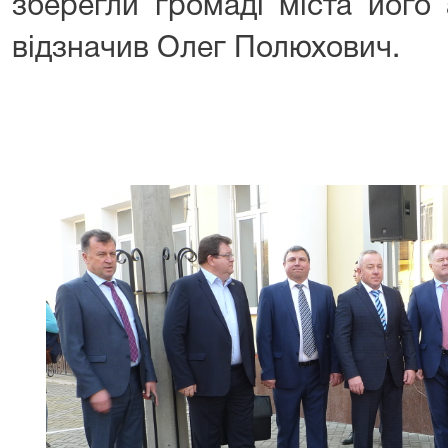
зберегли громаді міста його 
відзначив Олег Полюхович.