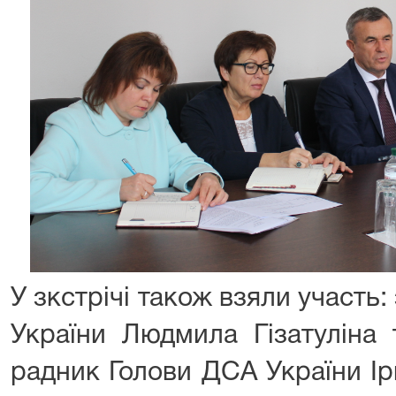
У зкстрічі також взяли участь
України Людмила Гізатуліна 
радник Голови ДСА України І