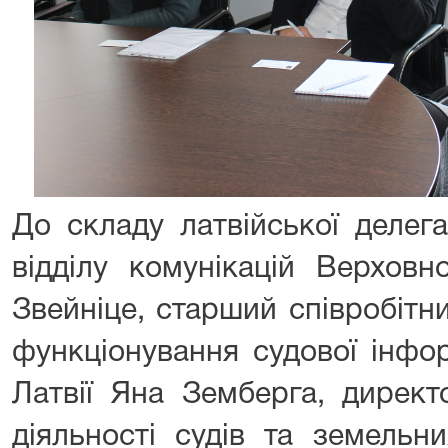
До складу латвійської делега
відділу комунікацій Верховн
Звейніце, старший співробітн
функціонування судової інфо
Латвії Яна Земберга, дирек
діяльності судів та земельн