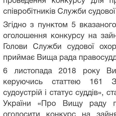
проведення конкурсу для п
співробітників Служби судової
Згідно з пунктом 5 вказаног
оголошення конкурсу на зайн
Голови Служби судової охор
приймає Вища рада правосудд
6 листопада 2018 року Ви
керуючись статтею 161 З
судоустрій і статус суддів», с
України «Про Вищу раду п
оголосити конкурс на зайня