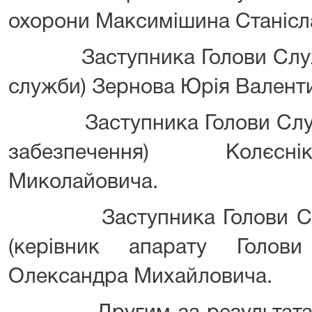
охорони Максимішина Станісл
Заступника Голови Служби
служби) Зернова Юрія Валент
Заступника Голови Служби
забезпечення) Колєсн
Миколайовича.
Заступника Голови Служ
(керівник апарату Голов
Олександра Михайловича.