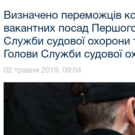
Визначено переможців ко
вакантних посад Першого
Служби судової охорони т
Голови Служби судової о
02 травня 2019, 09:04