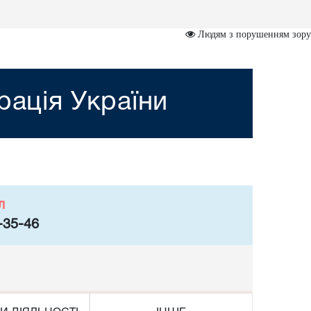
Людям з порушенням зору
рація України
л
-35-46