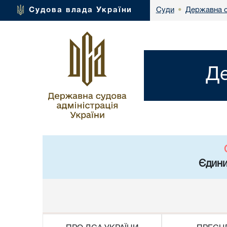
Державна с
Судова влада України
Суди
•
Де
Єдини