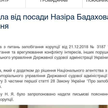
ЕНТР
ГРОМАДЯНАМ
ПОКАЗНИК
ла від посади Назіра Бадахов
ння
ва з питань запобігання корупції від 21.12.2018 № 318
ігання та врегулювання конфлікту інтересів, інших пор
ного управління Державної судової адміністрації України
який є додатком до рішення Національного агентства з п
оріального управління Державної судової адміністрації 
3 частини першої статті 28 Закону України "Про запобіг
.
у Н. Я. було запропоновано надати письмові пояснення
орупції.