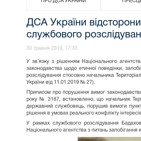
ПРО ДСА УКРАЇНИ
ПРЕСЦ
ДСА України відсторони
службового розслідува
30 травня 2019, 17:30
У зв’язку з рішенням Національного агентст
законодавства щодо етичної поведінки, запоб
розслідування стосовно начальника Територіаль
України від 11.01.2019 № 27).
Приписом про порушення вимог законодавства, 
року № 3187, встановлено, що начальник Терит
державний службовець, порушив вимоги пункту 
рішення в умовах реального конфлікту інтересів
У рамках службового розслідування Бадахов
Національного агентства з питань запобігання к