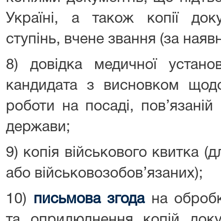
Україні, а також копії док
ступінь, вчене звання (за наявн
8) довідка медичної устано
кандидата з висновком щодо
роботи на посаді, пов’язаній
держави;
9) копія військового квитка (
або військовозобов’язаних);
10)
письмова згода
на обробк
та оприлюднення копій доку