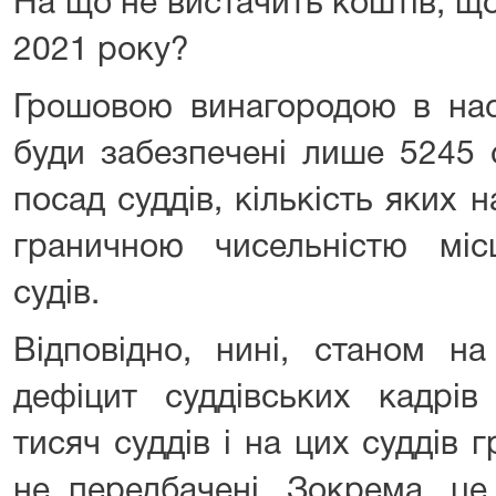
На що не вистачить коштів, щ
2021 року?
Грошовою винагородою в нас
буди забезпечені лише 5245 
посад суддів, кількість яких 
граничною чисельністю міс
судів.
Відповідно, нині, станом н
дефіцит суддівських кадрів
тисяч суддів і на цих суддів 
не передбачені. Зокрема, це 