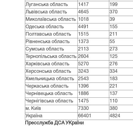
Луганська область
1417
199
Львівська область
4645
370
Миколаївська область
1018
39
Одеська область
4491
155
Полтавська область
1515
211
Рівненська область
1373
55
Сумська область
2113
273
Тернопільська область
2604
125
Харківська область
5270
276
Херсонська область
3243
334
Хмельницька область
2543
183
Черкаська область
1396
221
Чернівецька область
1886
137
Чернігівська область
1475
110
м. Київ
7330
380
Україна
66401
4824
Пресслужба ДСА УКраїни