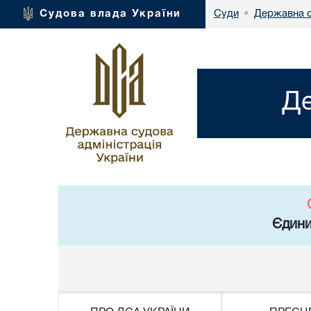
Державна с
Судова влада України
Суди
•
Де
Єдини