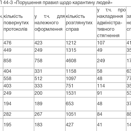
АП 44-3 «Порушення правил щодо карантину людей»
у т.ч. про
.
кількість
у т.ч. для
кількість
накладення
з
повернутих
належного
розглянутих
адміністра-
н
протоколів
оформлення
справ
тивного
с
стягнення
476
423
1212
107
4
449
249
1315
49
3
858
758
4608
249
1
404
331
1158
58
6
558
512
1097
48
7
403
333
751
114
3
249
200
1531
91
5
194
189
653
48
3
282
267
1051
84
8
195
183
427
41
1