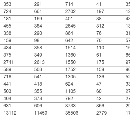
353
291
714
41
3
724
661
2702
197
1
181
169
401
38
4
455
384
2645
312
1
338
290
864
76
3
159
98
642
70
5
434
358
1514
110
1
375
349
1360
61
8
2741
2613
1550
175
9
589
503
1752
159
9
716
541
1305
136
5
441
418
624
47
3
503
355
1105
60
2
404
378
792
42
2
631
606
3733
366
2
13112
11459
35506
2779
1