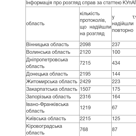
Інформація про розгляд справ за статтею КУп
кількість
у т.ч
протоколів,
область
надійшли
що надійшли
повторно
на розгляд
Вінницька область
2098
237
Волинська область
2120
100
Дніпропетровська
7215
434
область
Донецька область
2195
144
Житомирська область
2429
223
Закарпатська область
1507
175
Запорізька область
2316
164
Івано-Франківська
1219
67
область
Київська область
2215
125
Кіровоградська
768
87
область