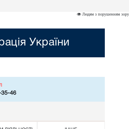
Людям з порушенням зору
рація України
л
-35-46