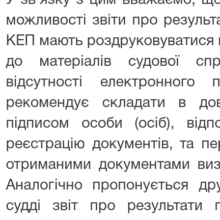
У зв’язку з цим вважаємо, що
можливості звіти про результ
КЕП мають роздруковуватися в
до матеріалів судової сп
відсутності електронного
рекомендує складати в до
підписом особи (осіб), від
реєстрацію документів, та п
отриманими документами виз
Аналогічно пропонується др
судді звіт про результати 