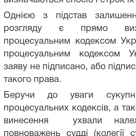
визначаються спосіб і строк їх
Однією з підстав залишен
розгляду є прямо визн
процесуальним кодексом Укр
процесуальним кодексом У
заяву не підписано, або підпи
такого права.
Беручи до уваги сукупн
процесуальних кодексів, а та
винесення ухвали нале
повноважень судді (колегії с