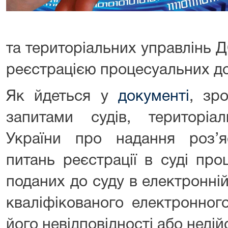
та територіальних управлінь ДС
реєстрацією процесуальних д
Як йдеться у
документі
, зр
запитами судів, територі
України про надання роз’
питань реєстрації в суді про
поданих до суду в електронні
кваліфікованого електронного
його невідповідності або неді