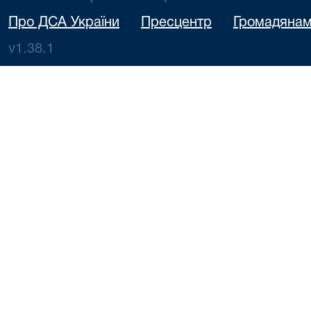
Про ДСА України
Пресцентр
Громадяна
v1.38.1