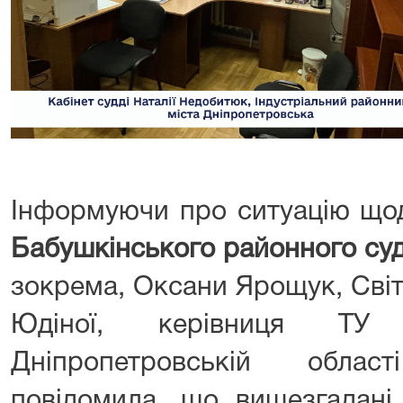
Інформуючи про ситуацію щод
Бабушкінського районного суд
зокрема, Оксани Ярощук, Світ
Юдіної, керівниця Т
Дніпропетровській облас
повідомила, що вищезгадані