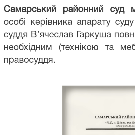
Самарський районний суд 
особі керівника апарату суд
суддя В’ячеслав Гаркуша повн
необхідним (технікою та ме
правосуддя.