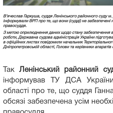
В’ячеслав Гаркуша, суддя Ленінського районного суду м
інформували ВРП про те, що вони (судді) не забезпечен
правосуддя.
З метою оприлюднення даних щодо стану забезпечення в
роботи, Державна судова адміністрація України підготув
в офіційних листах повідомили начальник Територіальног
Дніпропетровській
області, Голови та керівники апаратів
с
Так
Ленінський районний су
інформував ТУ ДСА України
області про те, що суддя Ган
обсязі забезпечена усім необ
правосуддя.