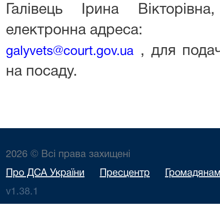
Галівець Ірина Вікторівна,
електронна адреса:
, для пода
galyvets@court.gov.ua
на посаду.
2026 © Всі права захищені
Про ДСА України
Пресцентр
Громадяна
v1.38.1