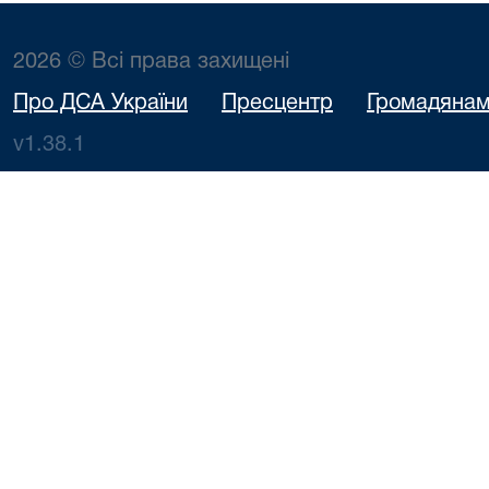
2026 © Всі права захищені
Про ДСА України
Пресцентр
Громадяна
v1.38.1