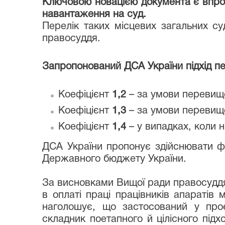
Ключовою новацією документа є впро
навантаження на суд.
Перелік таких місцевих загальних 
правосуддя.
Запропонований ДСА України підхід пе
Коефіцієнт
1,2
– за умови перевищ
Коефіцієнт
1,3
– за умови перевищ
Коефіцієнт
1,4
– у випадках, коли
ДСА України пропонує здійснювати фі
Державного бюджету України.
За висновками Вищої ради правосудд
в оплаті праці працівників апаратів
наголошує, що застосований у проє
складник поетапного й цілісного під