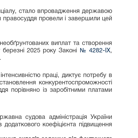
енціалу, стало впровадження державою
ми правосуддя провели і завершили цей
необґрунтованих виплат та створення
у березні 2025 року Законі
№ 4282-ІХ
,
.
інтенсивністю праці, диктує потребу в
Встановлення конкурентоспроможності
ддя порівняно із заробітними платами
жавна судова адміністрація України
в додаткового коефіцієнта підвищення