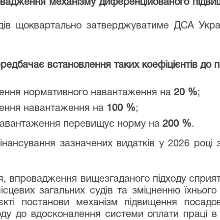
вадження механізму диференційованого підвищ
судів щоквартально затверджуватиме ДСА Укр
редбачає встановлення таких коефіцієнтів до п
ення нормативного навантаження на
20 %
;
ення навантаження на
100 %
;
 навантаження перевищує норму на
200 %
.
нансування зазначених видатків у 2026 році 
я, впровадження вищезгаданого підходу сприя
 місцевих загальних судів та зміцненню їхньог
кті постанови механізм підвищення посадов
ходу до вдосконалення системи оплати праці в