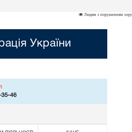
Людям з порушенням зору
рація України
л
-35-46