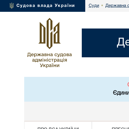
Державна с
Судова влада України
Суди
•
Де
Єдини