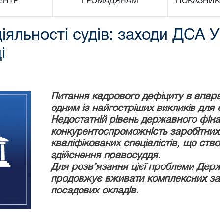
ЕНТР
ГРОМАДЯНАМ
ПОКАЗНИК
іяльності судів: заходи ДСА 
і
Питання кадрового дефіциту в апара
одним із найгостріших викликів для 
Недостатній рівень державного фіна
конкурентоспроможність заробітних 
кваліфікованих спеціалістів, що ст
здійснення правосуддя.
Для розв’язання цієї проблеми Держ
продовжує вживати комплексних за
посадових окладів.