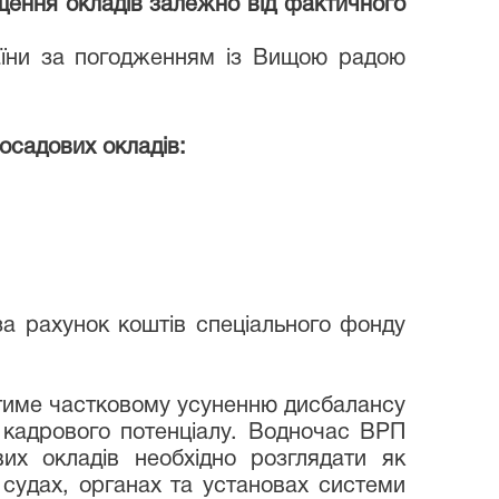
ення окладів залежно від фактичного
аїни за погодженням із Вищою радою
осадових окладів:
за рахунок коштів спеціального фонду
тиме частковому усуненню дисбалансу
о кадрового потенціалу. Водночас ВРП
их окладів необхідно розглядати як
 судах, органах та установах системи