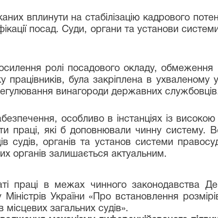
иканих вплинути на стабілізацію кадрового пот
фікації посад. Суди, органи та установи систе
осилення ролі посадового окладу, обмеження 
у працівників, була закріплена в ухваленому 
регулювання винагороди державних службовців
езпечення, особливо в інстанціях із високою 
ати праці, які б доповнювали чинну систему. 
в судів, органів та установ системи правосу
х органів залишається актуальним.
ті праці в межах чинного законодавства Дер
 Міністрів України «Про встановлення розмірі
в місцевих загальних судів».