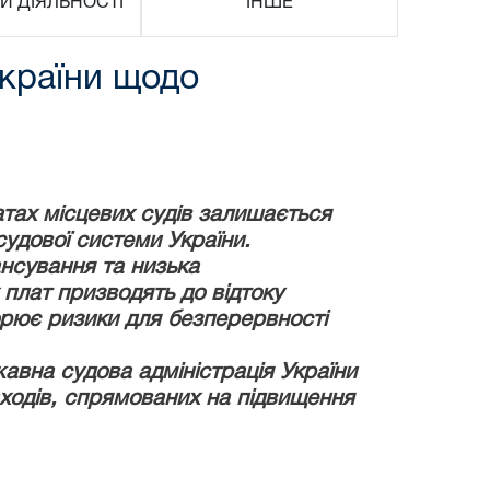
И ДІЯЛЬНОСТІ
ІНШЕ
України щодо
тах місцевих судів залишається
судової системи України.
нсування та низька
плат призводять до відтоку
ворює ризики для безперервності
авна судова адміністрація України
ходів, спрямованих на підвищення