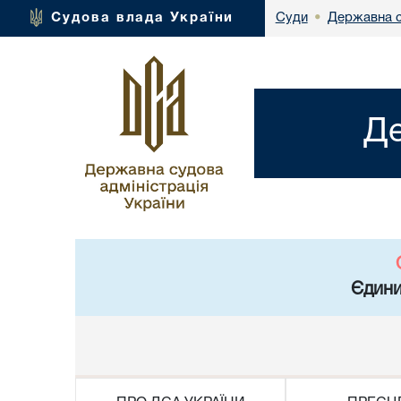
Державна с
Судова влада України
Суди
•
Де
Єдини