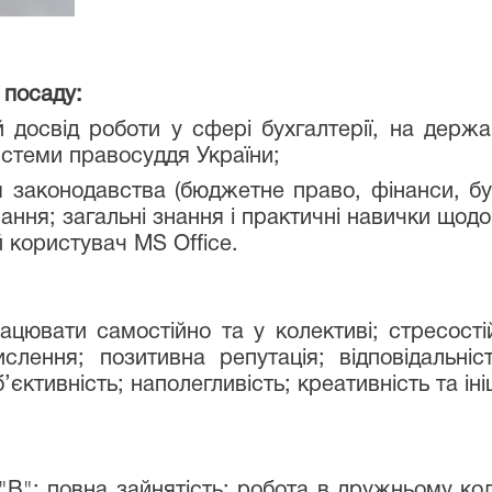
 посаду:
 досвід роботи у сфері бухгалтерії, на держа
истеми правосуддя України;
 законодавства (бюджетне право, фінанси, бух
ання; загальні знання і практичні навички щодо
 користувач MS Office.
ацювати самостійно та у колективі; стресостій
ислення; позитивна репутація; відповідальніс
єктивність; наполегливість; креативність та ініц
 "В"; повна зайнятість; робота в дружньому к