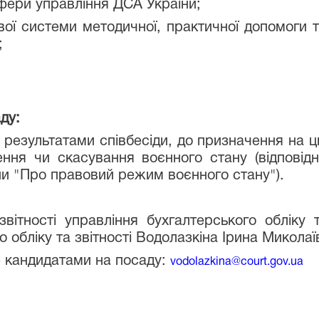
фери управління ДСА України;
ої системи методичної, практичної допомоги та
;
ду:
а результатами співбесіди, до призначення на 
ення чи скасування воєнного стану (відповідн
їни "Про правовий режим воєнного стану").
звітності управління бухгалтерського обліку 
о обліку та звітності Водолазкіна Ірина Миколаїв
 кандидатами на посаду:
vodolazkina@court.gov.ua