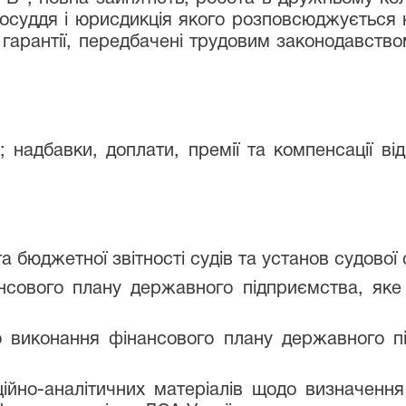
осуддя і юрисдикція якого розповсюджується на
і гарантії, передбачені трудовим законодавств
; надбавки, доплати, премії та компенсації ві
а бюджетної звітності судів та установ судової
нсового плану державного підприємства, як
о виконання фінансового плану державного 
ійно-аналітичних матеріалів щодо визначенн