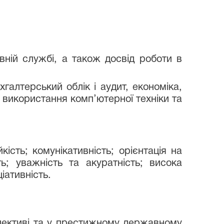
вній службі, а також досвід роботи в
галтерський облік і аудит, економіка,
 використання комп’ютерної техніки та
кість; комунікативність; орієнтація на
ть; уважність та акуратність; висока
іативність.
олективі та у престижному державному