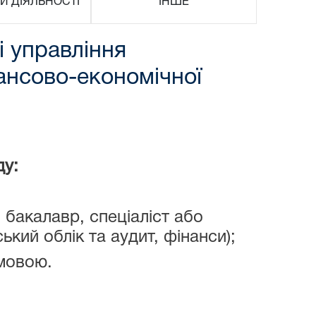
И ДІЯЛЬНОСТІ
ІНШЕ
і управління
нансово-економічної
ду:
 бакалавр, спеціаліст або
ький облік та аудит, фінанси);
мовою.