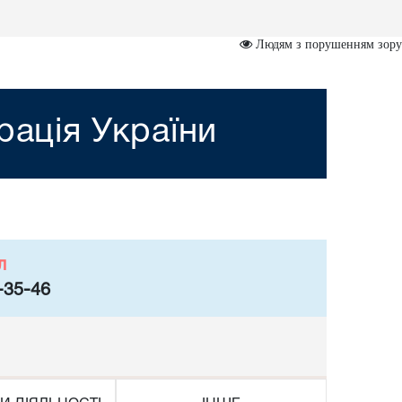
Людям з порушенням зору
рація України
л
-35-46