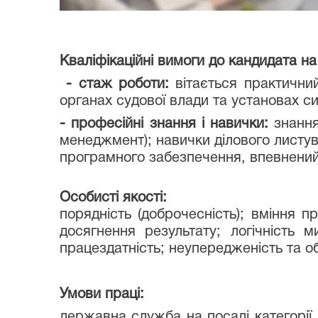
Кваліфікаційні вимоги до кандидата на
- стаж роботи:
вітається практичний
органах судової влади та установах с
- професійні знання і навички:
знання
менеджмент); навички ділового листув
програмного забезпечення, впевнений
Особисті якості:
порядність (доброчесність); вміння пр
досягнення результату; логічність м
працездатність; неупередженість та об’
Умови праці:
державна служба на посаді категорії