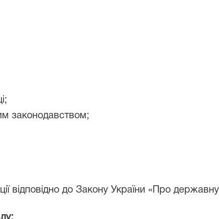
і;
вим законодавством;
ції відповідно до Закону України «Про державн
ду: