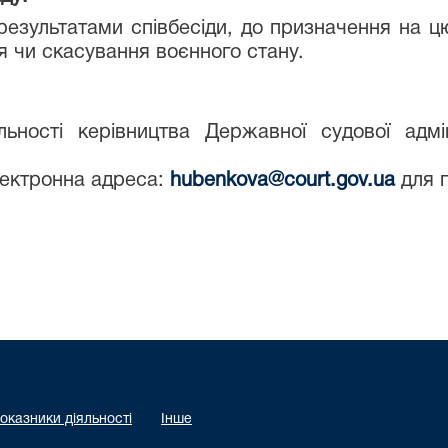
результатами співбесіди, до призначення на 
я чи скасування воєнного стану.
льності керівництва Державної судової адмін
лектронна адреса:
hubenkova@court.gov.ua
для 
оказники діяльності
Інше