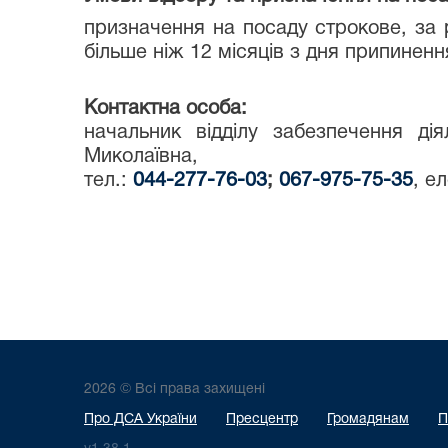
призначення на посаду строкове, за 
більше ніж 12 місяців з дня припиненн
Контактна особа:
начальник відділу забезпечення дія
Миколаївна,
тел.:
044-277-76-03
;
067-975-75-35
, е
2026 © Всі права захищені
Про ДСА України
Пресцентр
Громадянам
П