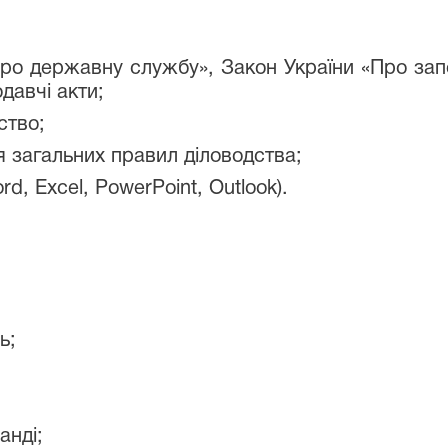
Про державну службу», Закон України «Про запо
одавчі акти;
ство;
я загальних правил діловодства;
d, Excel, PowerPoint, Outlook).
ь;
анді;