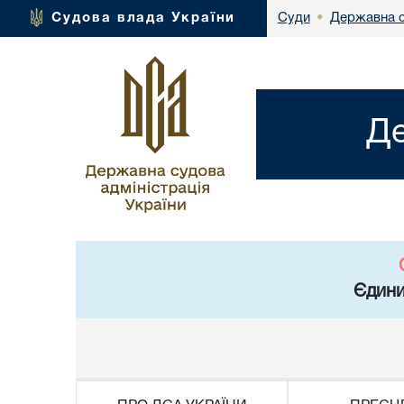
Державна с
Судова влада України
Суди
•
Де
Єдини