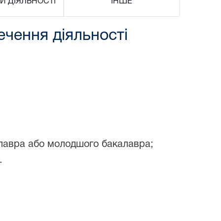
И ДІЯЛЬНОСТІ
ІНШЕ
ечення діяльності
алавра або молодшого бакалавра;
.