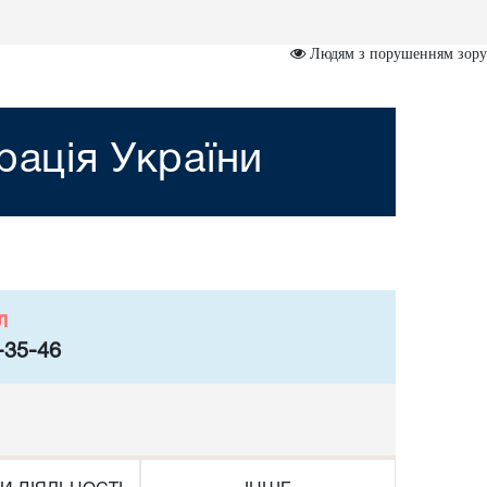
Людям з порушенням зору
рація України
л
-35-46