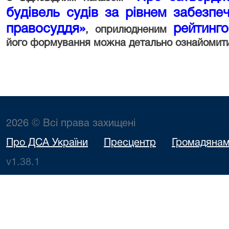
будівель судів за рівнем забезпе
правосуддя»
рейтинг
, оприлюдненим
його формування можна детально ознайомити
2026 © Всі права захищені
Про ДСА України
Пресцентр
Громадяна
v1.38.1