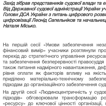
Захід зібрав представників судової влади та 
Від Державної судової адміністрації України 
Голови ДСА України з питань цифрового розв
цифровізації Леонід Сапельніков та начальни
Наталя Місько.
На першій сесії «Умови забезпечення неза
фінансовий вимір» учасники розглянули пр
перехід до стратегічного управління ресурса
та забезпечення безперервності правосуддя 
також питання надмірного навантаження, дефі
рівня оплати як факторів впливу на якіст
приділено матеріально-технічному забез
підходам до організаційного забезпечення суд
На другій сесії «Людиноцентричність у суд
підходів» обговорювали трансформацію ро
«ресурсу» до ключової цінності організації,