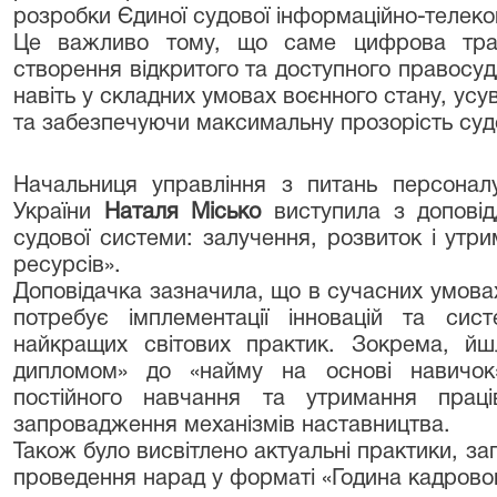
розробки Єдиної судової інформаційно-телеком
Це важливо тому, що саме цифрова тра
створення відкритого та доступного правосу
навіть у складних умовах воєнного стану, ус
та забезпечуючи максимальну прозорість суд
Начальниця управління з питань персоналу
України
Наталя Місько
виступила з допові
судової системи: залучення, розвиток і утр
ресурсів».
Доповідачка зазначила, що в сучасних умовах
потребує імплементації інновацій та сис
найкращих світових практик. Зокрема, йш
дипломом» до «найму на основі навичок» (s
постійного навчання та утримання праці
запровадження механізмів наставництва.
Також було висвітлено актуальні практики, з
проведення нарад у форматі «Година кадровог