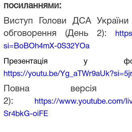
посиланнями:
Виступ Голови ДСА Україн
обговорення (День 2):
http
si=BoBOh4mX-0S32YOa
Презентація у форм
https://youtu.be/Yg_aTWr9aUk?si=5
Повна версія з
2):
https://www.youtube.com/
Sr4bkG-oiFE