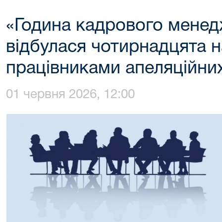
«Година кадрового мене
відбулася чотирнадцята н
працівниками апеляційних
01 червня 2026, 12:00