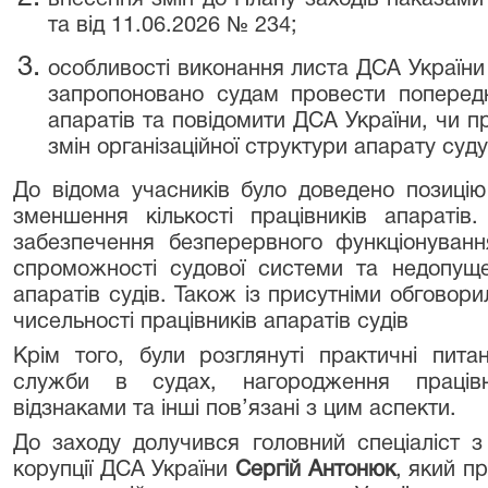
внесення змін до Плану заходів наказами
та від 11.06.2026 № 234;
особливості виконання листа ДСА України 
запропоновано судам провести попередн
апаратів та повідомити ДСА України, чи п
змін організаційної структури апарату суду
До відома учасників було доведено позиці
зменшення кількості працівників апаратів
забезпечення безперервного функціонування
спроможності судової системи та недопуще
апаратів судів. Також із присутніми обговор
чисельності працівників апаратів судів
Крім того, були розглянуті практичні пита
служби в судах, нагородження працівн
відзнаками та інші пов’язані з цим аспекти.
До заходу долучився головний спеціаліст з
корупції ДСА України
Сергій Антонюк
, який п