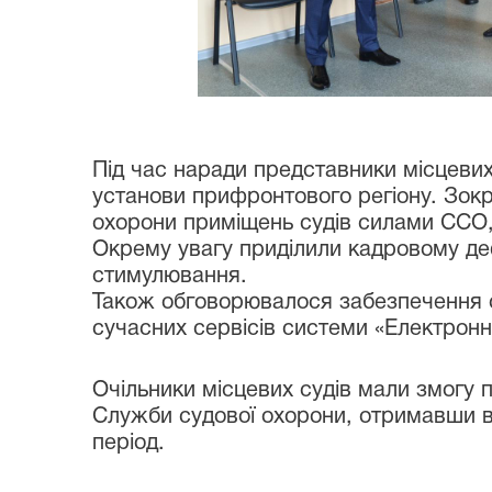
Під час наради представники місцевих
установи прифронтового регіону. Зок
охорони приміщень судів силами ССО, 
Окрему увагу приділили кадровому деф
стимулювання.
Також обговорювалося забезпечення с
сучасних сервісів системи «Електронн
Очільники місцевих судів мали змогу п
Служби судової охорони, отримавши ви
період.