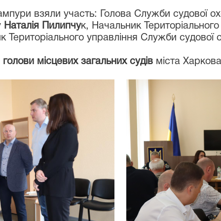
ампури взяли участь: Голова Служби судової о
у
Наталія Пилипчу
к, Начальник Територіального
 Територіального управління Служби судової о
я
голови місцевих загальних судів
міста Харкова 