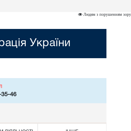
Людям з порушенням зору
рація України
л
-35-46