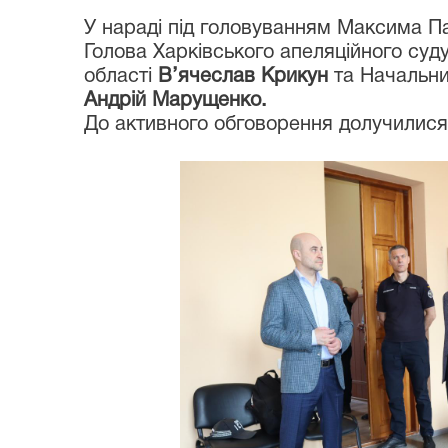
У нараді під головуванням Максима П
Голова Харківського апеляційного суд
області
В’ячеслав Крикун
та Начальник
Андрій Марущенко.
До активного обговорення долучилис