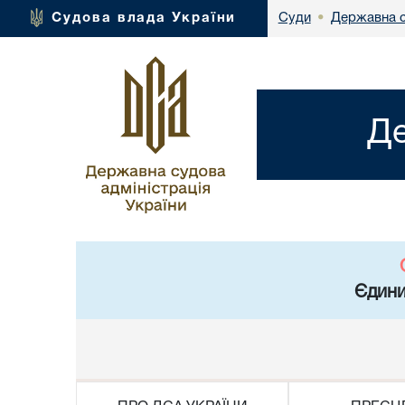
Державна с
Судова влада України
Суди
•
Де
Єдини