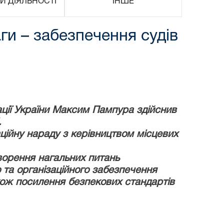
И ДІЯЛЬНОСТІ
ІНШЕ
ги – забезпечення судів
ації України Максим Пампура здійснив
.
аційну нараду з керівництвом місцевих
ворення нагальних питань
 та організаційного забезпечення
акож посилення безпекових стандартів