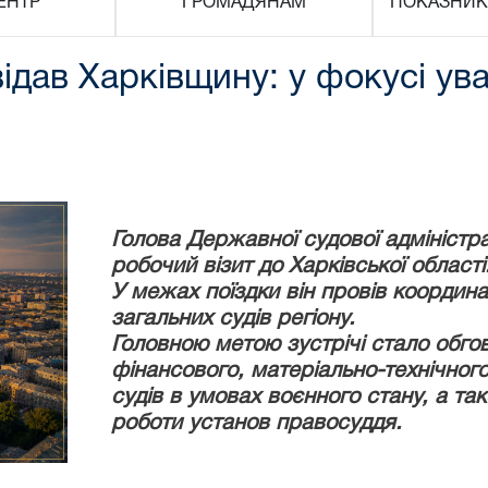
ЕНТР
ГРОМАДЯНАМ
ПОКАЗНИК
ідав Харківщину: у фокусі ува
Голова Державної судової адміністр
робочий візит до Харківської області
У межах поїздки він провів координ
загальних судів регіону.
Головною метою зустрічі стало обго
фінансового, матеріально-технічного
судів в умовах воєнного стану, а т
роботи установ правосуддя.