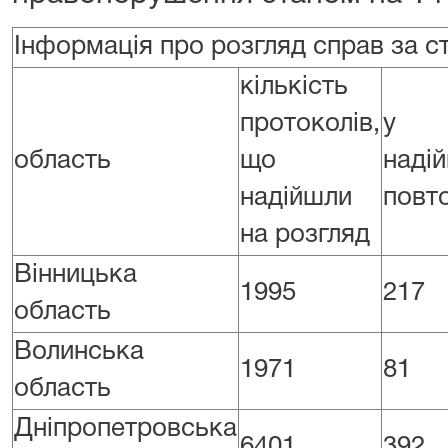
Інформація про розгляд справ за 
кількість
протоколів,
у т
область
що
наді
надійшли
повт
на розгляд
Вінницька
1995
217
область
Волинська
1971
81
область
Дніпропетровська
6401
392