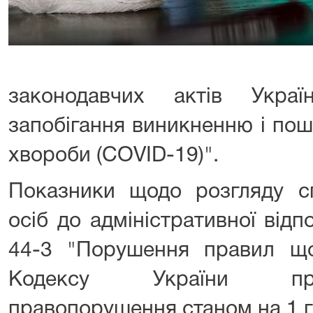
законодавчих актів Укра
запобігання виникненню і по
хвороби (COVID-19)".
Показники щодо розгляду с
осіб до адміністративної відп
44-3 "Порушення правил щ
Кодексу України про
правопорушення станом на 1 г